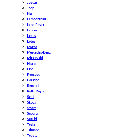
Jaguar
Jeep
Kia
Lamborghini
Land Rover
Lancia
Lexus
Lotus
Mazda
Mercedes-Benz
Mitsubishi
Nissan
Opel
Peugeot
Porsche
Renault
Rolls-Royce
Seat
Škoda
smart
Subaru
Suzuki
Tesla
Triumph
Toyota