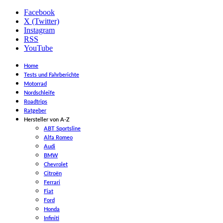
Facebook
X (Twitter)
Instagram
RSS
YouTube
Home
Tests und Fahrberichte
Motorrad
Nordschleife
Roadtrips
Ratgeber
Hersteller von A-Z
ABT Sportsline
Alfa Romeo
Audi
BMW
Chevrolet
Citroën
Ferrari
Fiat
Ford
Honda
Infiniti