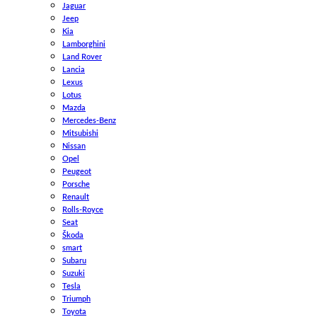
Jaguar
Jeep
Kia
Lamborghini
Land Rover
Lancia
Lexus
Lotus
Mazda
Mercedes-Benz
Mitsubishi
Nissan
Opel
Peugeot
Porsche
Renault
Rolls-Royce
Seat
Škoda
smart
Subaru
Suzuki
Tesla
Triumph
Toyota