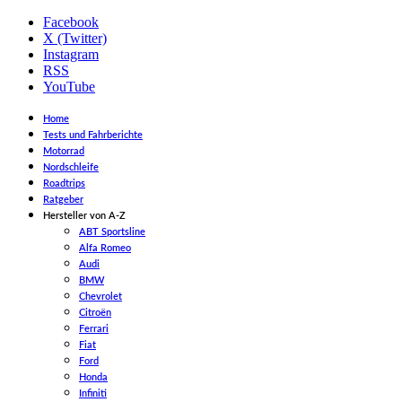
Facebook
X (Twitter)
Instagram
RSS
YouTube
Home
Tests und Fahrberichte
Motorrad
Nordschleife
Roadtrips
Ratgeber
Hersteller von A-Z
ABT Sportsline
Alfa Romeo
Audi
BMW
Chevrolet
Citroën
Ferrari
Fiat
Ford
Honda
Infiniti