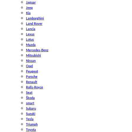
Jaguar
Jeep
Kia
Lamborghini
Land Rover
Lancia
Lexus
Lotus
Mazda
Mercedes-Benz
Mitsubishi
Nissan
Opel
Peugeot
Porsche
Renault
Rolls-Royce
Seat
Škoda
smart
Subaru
Suzuki
Tesla
Triumph
Toyota