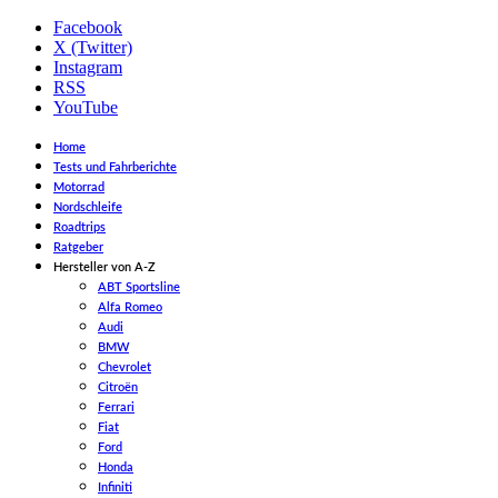
Facebook
X (Twitter)
Instagram
RSS
YouTube
Home
Tests und Fahrberichte
Motorrad
Nordschleife
Roadtrips
Ratgeber
Hersteller von A-Z
ABT Sportsline
Alfa Romeo
Audi
BMW
Chevrolet
Citroën
Ferrari
Fiat
Ford
Honda
Infiniti